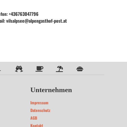
efon
: 
+436763047796
ail
: 
vilsalpsee@alpengasthof-post.at
Unternehmen
Impressum
Datenschutz
AGB
Kontakt